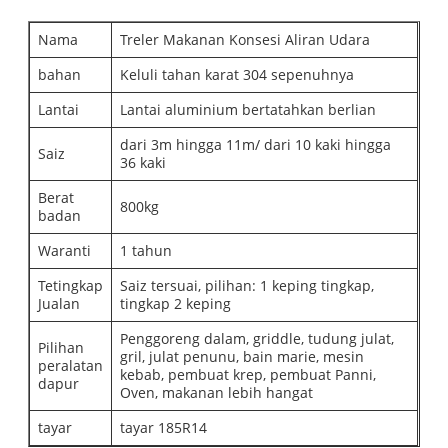
Nama
Treler Makanan Konsesi Aliran Udara
bahan
Keluli tahan karat 304 sepenuhnya
Lantai
Lantai aluminium bertatahkan berlian
dari 3m hingga 11m/ dari 10 kaki hingga
Saiz
36 kaki
Berat
800kg
badan
Waranti
1 tahun
Tetingkap
Saiz tersuai, pilihan: 1 keping tingkap,
Jualan
tingkap 2 keping
Penggoreng dalam, griddle, tudung julat,
Pilihan
gril, julat penunu, bain marie, mesin
peralatan
kebab, pembuat krep, pembuat Panni,
dapur
Oven, makanan lebih hangat
tayar
tayar 185R14