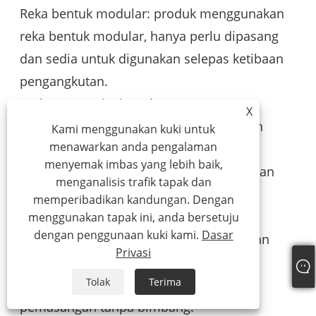
Reka bentuk modular: produk menggunakan
reka bentuk modular, hanya perlu dipasang
dan sedia untuk digunakan selepas ketibaan
pengangkutan.
Arahan terperinci: Arahan pemasangan
X
terperinci dan panduan video disediakan
Kami menggunakan kuki untuk
menawarkan anda pengalaman
untuk memastikan pelanggan boleh
menyemak imbas yang lebih baik,
memulakan pemasangan dan penggunaan
menganalisis trafik tapak dan
dengan cepat.
memperibadikan kandungan. Dengan
Perkhidmatan sokongan: Menyediakan
menggunakan tapak ini, anda bersetuju
dengan penggunaan kuki kami.
Dasar
sokongan teknikal jauh dan perkhidmatan
Privasi
bimbingan pemasangan di tapak untuk
Tolak
Terima
memastikan pelanggan mempunyai
pemasangan tanpa bimbang.