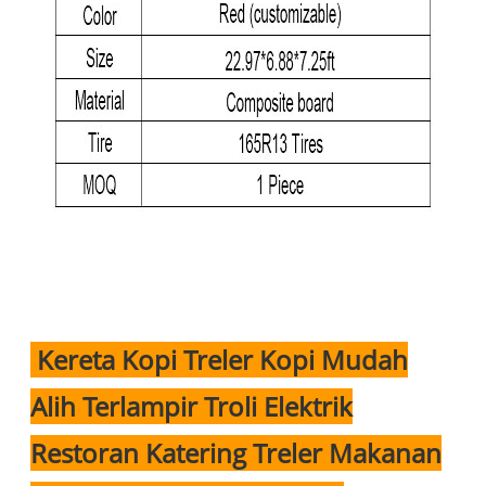
Kereta Kopi Treler Kopi Mudah
Alih Terlampir Troli Elektrik
Restoran Katering Treler Makanan