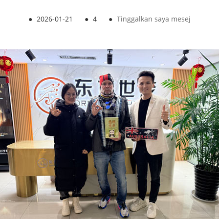
●
2026-01-21
●
4
●
Tinggalkan saya mesej