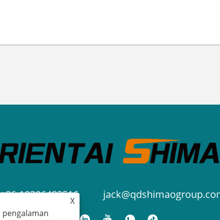
+86-18306483516
jack@qdshimaogroup.co
X
a pengalaman