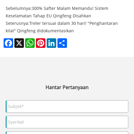
Sebelumnya:
300% Safter Malam Memandu! Sistem
Keselamatan Tahap EU Qingfeng Disahkan
Seterusnya:
Treler tersuai dalam 30 hari! "Penghantaran
kilat" Qingfeng didokumentasikan
Facebook
X
WhatsApp
Pinterest
LinkedIn
Share
Hantar Pertanyaan