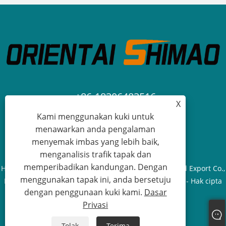
+86-18306483516
X
Kami menggunakan kuki untuk
jack@qdshimaogroup.com
menawarkan anda pengalaman
menyemak imbas yang lebih baik,
menganalisis trafik tapak dan
memperibadikan kandungan. Dengan
Hak Cipta © 2023 Qingdao Oriental Shimao Import and Export Co.,
menggunakan tapak ini, anda bersetuju
Ltd. - Trak makanan, treler makanan, kereta makanan - Hak cipta
dengan penggunaan kuki kami.
Dasar
terpelihara.
Privasi
Links
Sitemap
RSS
XML
Dasar Privasi
Tolak
Terima