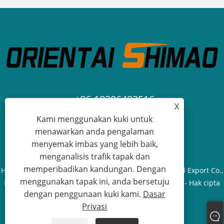
+86-18306483516
X
Kami menggunakan kuki untuk
jack@qdshimaogroup.com
menawarkan anda pengalaman
menyemak imbas yang lebih baik,
menganalisis trafik tapak dan
memperibadikan kandungan. Dengan
Hak Cipta © 2023 Qingdao Oriental Shimao Import and Export Co.,
menggunakan tapak ini, anda bersetuju
Ltd. - Trak makanan, treler makanan, kereta makanan - Hak cipta
dengan penggunaan kuki kami.
Dasar
terpelihara.
Privasi
Links
Sitemap
RSS
XML
Dasar Privasi