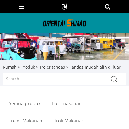
Rumah
>
Produk
>
Treler tandas
> Tandas mudah alih di luar
Semua produk
Lori makanan
Treler Makanan
Troli Makanan