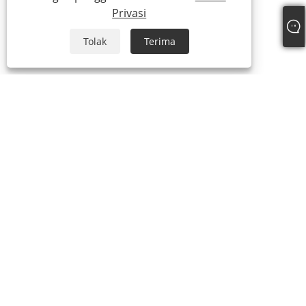
Privasi
Tolak
Terima
+86-18306483516
jack@qdshimaogroup.com
Hak Cipta © 2023 Qingdao Oriental Shimao Import and Export Co.,