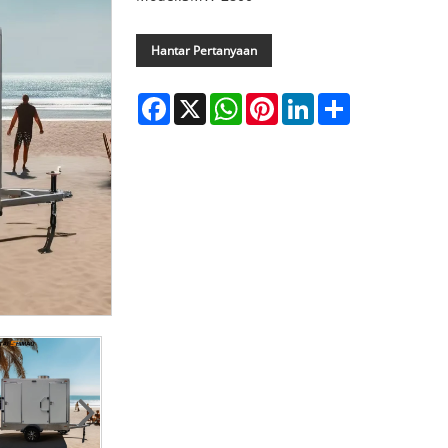
Hantar Pertanyaan
Facebook
X
WhatsApp
Pinterest
LinkedIn
Share