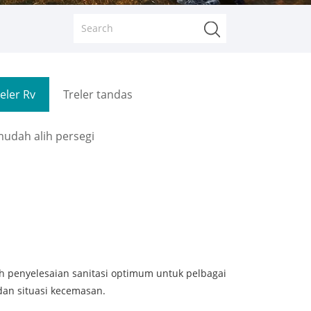
eler Rv
Treler tandas
mudah alih persegi
ah penyelesaian sanitasi optimum untuk pelbagai
an situasi kecemasan.