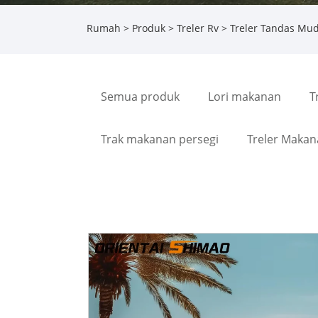
Rumah
>
Produk
>
Treler Rv
> Treler Tandas Mud
Semua produk
Lori makanan
T
Trak makanan persegi
Treler Makan