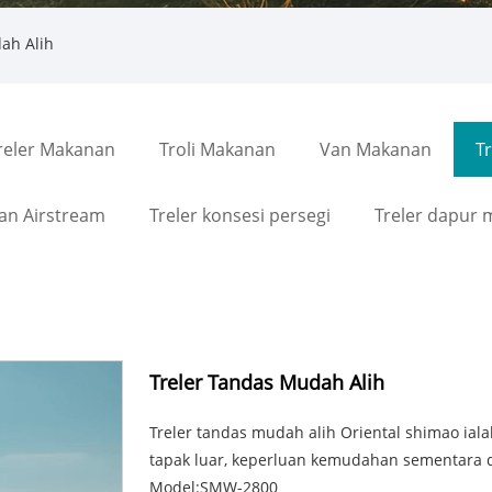
ah Alih
reler Makanan
Troli Makanan
Van Makanan
Tr
an Airstream
Treler konsesi persegi
Treler dapur 
Treler Tandas Mudah Alih
Treler tandas mudah alih Oriental shimao ial
tapak luar, keperluan kemudahan sementara d
Model:SMW-2800