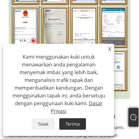
X
Kami menggunakan kuki untuk
menawarkan anda pengalaman
menyemak imbas yang lebih baik,
menganalisis trafik tapak dan
memperibadikan kandungan. Dengan
menggunakan tapak ini, anda bersetuju
dengan penggunaan kuki kami.
Dasar
Privasi
Treler Makanan Konsesi Penyelesaian sehenti
Tolak
Terima
Anda hanya perlu memulakan rundingan dengan kami,
kemudian semua perkhidmatan yang kami sediakan